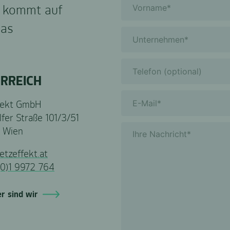
l, kommt auf
das
RREICH
fekt GmbH
lfer Straße 101/3/51
 Wien
etzeffekt.at
(0)1 9972 764
er sind wir