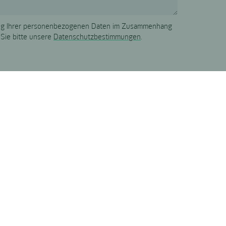
tung Ihrer personenbezogenen Daten im Zusammenhang
 Sie bitte unsere
Datenschutzbestimmungen
.
SES
STORIES
KARRIERE
KONTAKT