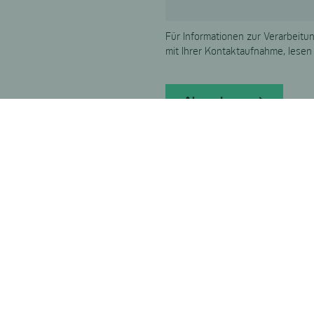
Für Informationen zur Verarbei
mit Ihrer Kontaktaufnahme, lesen
Absenden
* Pflichtfelder
WER WIR SIND
WAS WIR MACHEN
CA