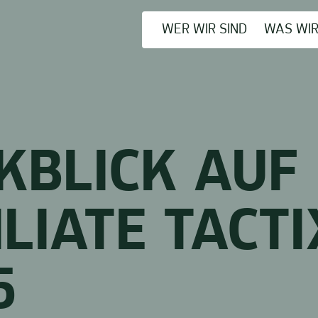
WER WIR SIND
WAS WI
KBLICK AUF 
ILIATE TACT
5