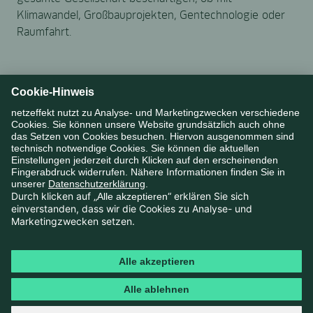
Klimawandel, Großbauprojekten, Gentechnologie oder
Raumfahrt.
AUFGABE
SOCIAL MEDIA BENCHMARKS FÜR
MUNICH RE
Soziale Netzwerke ziehen unterschiedliche Zielgruppen
an und erfordern daher eine differenzierte inhaltliche
Betreuung. Wie kann ein B2B-Unternehmen seine
Marketingmaßnahmen in sozialen Netzwerken
bewerten? Welche Informationen sind für Kunden
relevant? Welche Themen interessieren auch den
Normalverbraucher oder potentielle Arbeitnehmer?