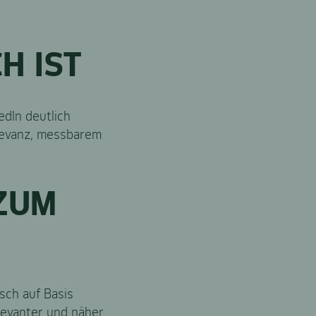
H IST
edIn deutlich
elevanz, messbarem
ZUM
sch auf Basis
elevanter und näher