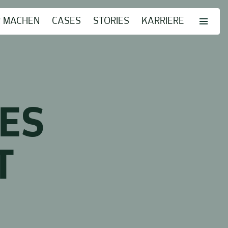
R MACHEN
CASES
STORIES
KARRIERE
TES
T