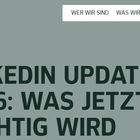
WER WIR SIND
WAS WI
KEDIN UPDA
6: WAS JETZ
HTIG WIRD