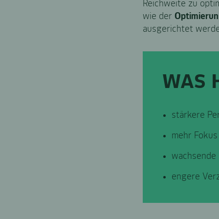
Reichweite zu opti
wie der
Optimierung
ausgerichtet werde
WAS H
stärkere Pe
mehr Fokus 
wachsende 
engere Ver