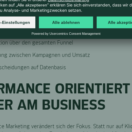
ompany Intelligence API ermöglichen tiefere Einblicke 
. Dadurch entsteht eine engere Verbindung zwischen
kret sichtbar in:
ution über den gesamten Funnel
dung zwischen Kampagnen und Umsatz
tscheidungen auf Datenbasis
RMANCE ORIENTIERT
ER AM BUSINESS
e Marketing verändert sich der Fokus. Statt nur auf Kli