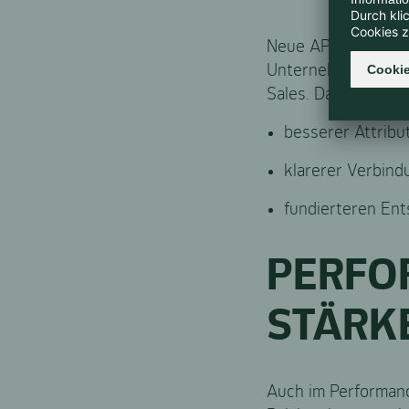
Neue APIs wie die C
Unternehmensebene
Sales. Das wird kon
besserer Attrib
klarerer Verbin
fundierteren En
PERFO
STÄRK
Auch im Performanc