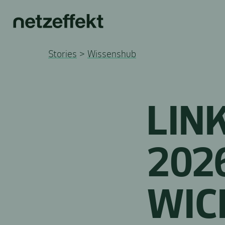
Stories
>
Wissenshub
LIN
202
WIC