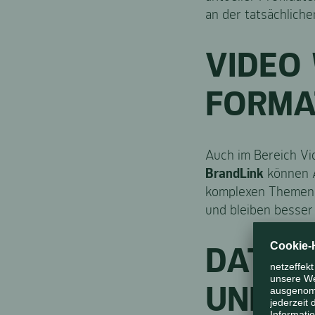
an der tatsächliche
VIDEO
FORMA
Auch im Bereich Vid
BrandLink
können A
komplexen Themen wi
und bleiben besser
DATEN
UND S